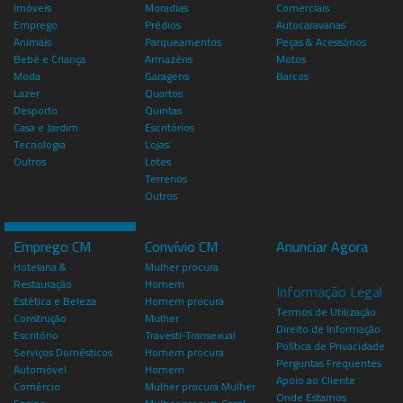
Imóveis
Moradias
Comerciais
Emprego
Prédios
Autocaravanas
Animais
Parqueamentos
Peças & Acessórios
Bebé e Criança
Armazéns
Motos
Moda
Garagens
Barcos
Lazer
Quartos
Desporto
Quintas
Casa e Jardim
Escritórios
Tecnologia
Lojas
Outros
Lotes
Terrenos
Outros
Emprego CM
Convívio CM
Anunciar Agora
Hotelaria &
Mulher procura
Restauração
Homem
Informação Legal
Estética e Beleza
Homem procura
Termos de Utilização
Construção
Mulher
Direito de Informação
Escritório
Travesti-Transexual
Política de Privacidade
Serviços Domésticos
Homem procura
Perguntas Frequentes
Automóvel
Homem
Apoio ao Cliente
Comércio
Mulher procura Mulher
Onde Estamos