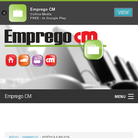
Emprego CM
VIEW
×
Cofina Media
FREE - In Google Play
Emprego CM
MENU
Histórico
Registo / Login
INÍCIO
EMPREGO
ESTÉTICA E BELEZA