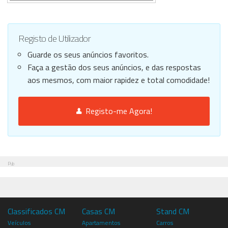
Registo de Utilizador
Guarde os seus anúncios favoritos.
Faça a gestão dos seus anúncios, e das respostas
aos mesmos, com maior rapidez e total comodidade!
Registo-me Agora!
Pub
Classificados CM
Casas CM
Stand CM
Veículos
Apartamentos
Carros