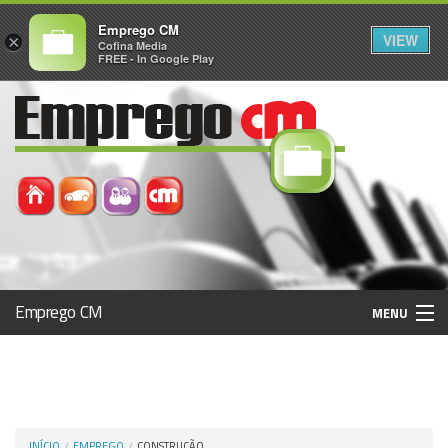
Emprego CM
VIEW
×
Cofina Media
FREE - In Google Play
Emprego CM
MENU
Histórico
Registo / Login
INÍCIO
EMPREGO
CONSTRUÇÃO