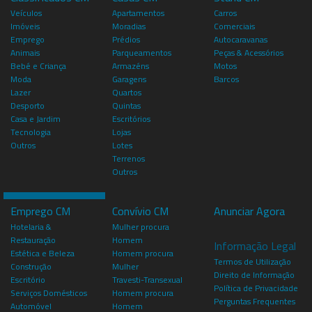
Veículos
Apartamentos
Carros
Imóveis
Moradias
Comerciais
Emprego
Prédios
Autocaravanas
Animais
Parqueamentos
Peças & Acessórios
Bebé e Criança
Armazéns
Motos
Moda
Garagens
Barcos
Lazer
Quartos
Desporto
Quintas
Casa e Jardim
Escritórios
Tecnologia
Lojas
Outros
Lotes
Terrenos
Outros
Emprego CM
Convívio CM
Anunciar Agora
Hotelaria &
Mulher procura
Restauração
Homem
Informação Legal
Estética e Beleza
Homem procura
Termos de Utilização
Construção
Mulher
Direito de Informação
Escritório
Travesti-Transexual
Política de Privacidade
Serviços Domésticos
Homem procura
Perguntas Frequentes
Automóvel
Homem