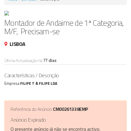
Anunciar Agora
Montador de Andaime de 1ª Categoria,
M/F, Precisam-se
LISBOA
Última Actualização há
77 dias
Características / Descrição
Empresa
FILIPE T & FILIPE LDA
Referência do Anúncio
CM00261338EMP
Anúncio Expirado
O presente anúncio já não se encontra activo.