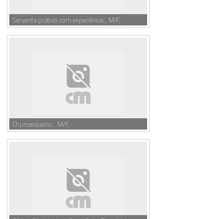
Servente prático com experiência , M/F,
Churrasqueiro , M/F,