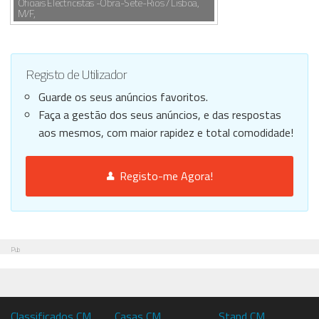
Oficiais Electricistas -Obra-Sete-Rios / Lisboa,
M/F,
Registo de Utilizador
Guarde os seus anúncios favoritos.
Faça a gestão dos seus anúncios, e das respostas
aos mesmos, com maior rapidez e total comodidade!
Registo-me Agora!
Pub
Classificados CM
Casas CM
Stand CM