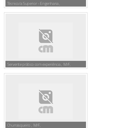
Técnico/a Superior - Engenharia ,
Servente prático com experiência , M/F,
Churrasqueiro , M/F,