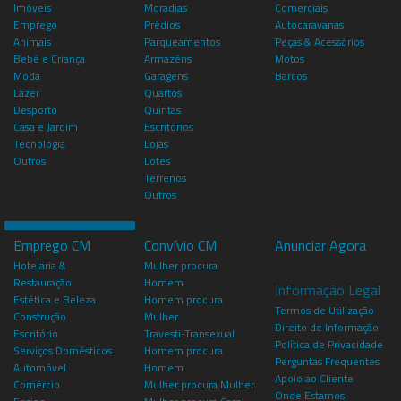
Imóveis
Moradias
Comerciais
Emprego
Prédios
Autocaravanas
Animais
Parqueamentos
Peças & Acessórios
Bebé e Criança
Armazéns
Motos
Moda
Garagens
Barcos
Lazer
Quartos
Desporto
Quintas
Casa e Jardim
Escritórios
Tecnologia
Lojas
Outros
Lotes
Terrenos
Outros
Emprego CM
Convívio CM
Anunciar Agora
Hotelaria &
Mulher procura
Restauração
Homem
Informação Legal
Estética e Beleza
Homem procura
Termos de Utilização
Construção
Mulher
Direito de Informação
Escritório
Travesti-Transexual
Política de Privacidade
Serviços Domésticos
Homem procura
Perguntas Frequentes
Automóvel
Homem
Apoio ao Cliente
Comércio
Mulher procura Mulher
Onde Estamos