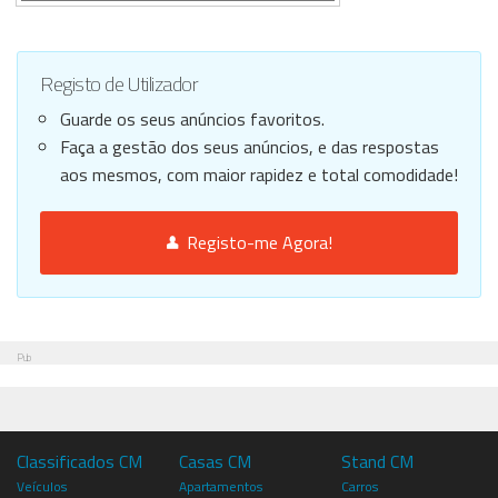
Registo de Utilizador
Guarde os seus anúncios favoritos.
Faça a gestão dos seus anúncios, e das respostas
aos mesmos, com maior rapidez e total comodidade!
Registo-me Agora!
Pub
Classificados CM
Casas CM
Stand CM
Veículos
Apartamentos
Carros