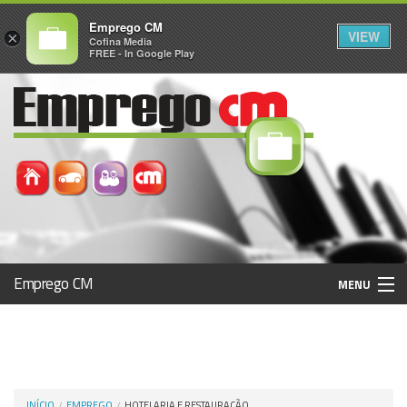
Emprego CM
VIEW
×
Cofina Media
FREE - In Google Play
Emprego CM
MENU
Histórico
Registo / Login
INÍCIO
EMPREGO
HOTELARIA E RESTAURAÇÃO