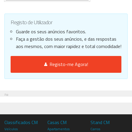
Registo de Utilizador
Guarde os seus anúncios favoritos.
Faça a gestão dos seus anúncios, e das respostas
aos mesmos, com maior rapidez e total comodidade!
Registo-me Agora!
Pub
Classificados CM
Casas CM
Stand CM
Veículos
Apartamentos
Carros