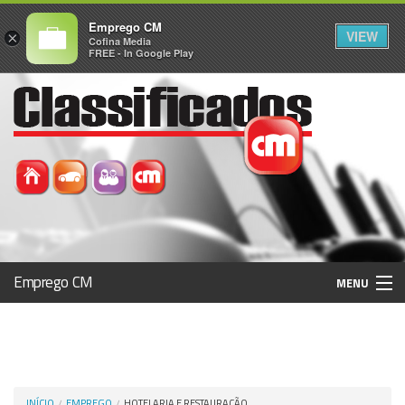
Emprego CM
VIEW
×
Cofina Media
FREE - In Google Play
Emprego CM
MENU
Histórico
Registo / Login
INÍCIO
EMPREGO
HOTELARIA E RESTAURAÇÃO