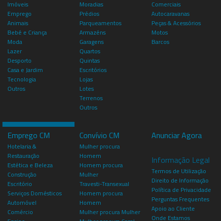
Imóveis
Moradias
Comerciais
Emprego
Prédios
Autocaravanas
Animais
Parqueamentos
Peças & Acessórios
Bebé e Criança
Armazéns
Motos
Moda
Garagens
Barcos
Lazer
Quartos
Desporto
Quintas
Casa e Jardim
Escritórios
Tecnologia
Lojas
Outros
Lotes
Terrenos
Outros
Emprego CM
Convívio CM
Anunciar Agora
Hotelaria &
Mulher procura
Restauração
Homem
Informação Legal
Estética e Beleza
Homem procura
Termos de Utilização
Construção
Mulher
Direito de Informação
Escritório
Travesti-Transexual
Política de Privacidade
Serviços Domésticos
Homem procura
Perguntas Frequentes
Automóvel
Homem
Apoio ao Cliente
Comércio
Mulher procura Mulher
Onde Estamos