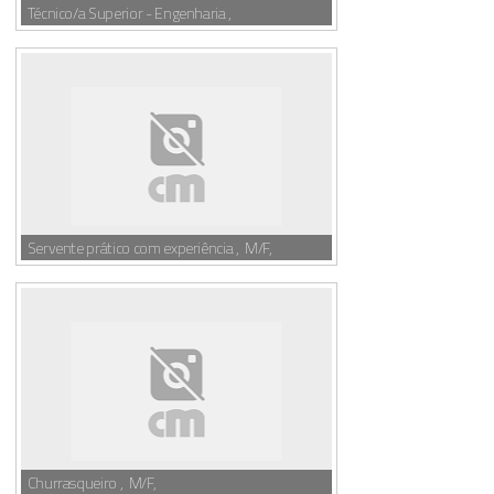
Técnico/a Superior - Engenharia ,
Servente prático com experiência , M/F,
Churrasqueiro , M/F,