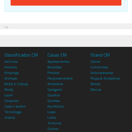
Pub
Classificados CM
Casas CM
Stand CM
Veículos
Apartamentos
Carros
Imóveis
Moradias
Comerciais
Emprego
Prédios
Autocaravanas
Animais
Parqueamentos
Peças & Acessórios
Bebé e Criança
Armazéns
Motos
Moda
Garagens
Barcos
Lazer
Quartos
Desporto
Quintas
Casa e Jardim
Escritórios
Tecnologia
Lojas
Outros
Lotes
Terrenos
Outros