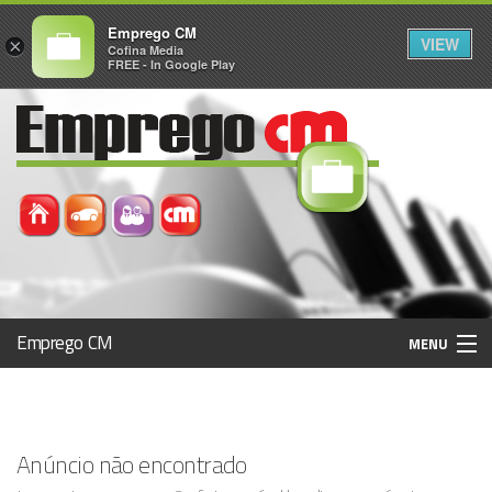
Emprego CM
VIEW
×
Cofina Media
FREE - In Google Play
Emprego CM
MENU
Histórico
Anúncio não encontrado
Registo / Login