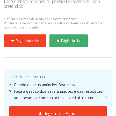
Lamentamos mas não foi possível localizar o anúncio
pretendido
Anunciar Agora
O anúncio pretendido já não se encontra disponível.
Poderá ter sido removido através de rotinas automáticas do sistema ou
pelo próprio anunciante.
Página Anterior
Página Inicial
Registo de Utilizador
Guarde os seus anúncios favoritos.
Faça a gestão dos seus anúncios, e das respostas
aos mesmos, com maior rapidez e total comodidade!
Registo-me Agora!