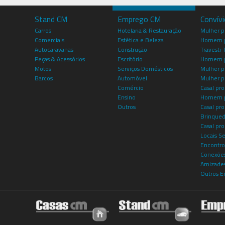
Stand CM
Emprego CM
Convív
Carros
Hotelaria & Restauração
Mulher 
Comerciais
Estética e Beleza
Homem p
Autocaravanas
Construção
Travesti-
Peças & Acessórios
Escritório
Homem 
Motos
Serviços Domésticos
Mulher p
Barcos
Automóvel
Mulher p
Comércio
Casal pro
Ensino
Homem p
Outros
Casal p
Brinqued
Casal pr
Locais S
Encontro
Conexões
Amizade
Outros E