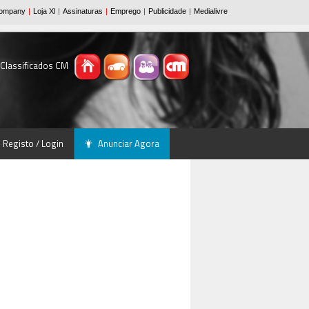
 Classificados CM
Registo / Login
Anunciar Agora