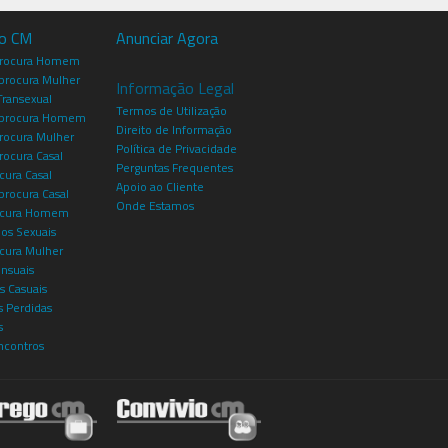
io CM
Anunciar Agora
procura Homem
rocura Mulher
Informação Legal
Transexual
Termos de Utilização
procura Homem
Direito de Informação
rocura Mulher
Política de Privacidade
rocura Casal
Perguntas Frequentes
cura Casal
Apoio ao Cliente
rocura Casal
Onde Estamos
rocura Homem
os Sexuais
ocura Mulher
ensuais
s Casuais
 Perdidas
s
ncontros