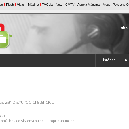
Sites
Histórico
lizar o anúncio pretendido
ível.
tomáticas do sistema ou pelo próprio anunciante.