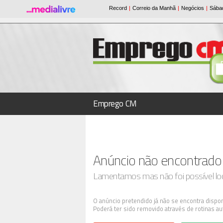
Emprego CM
Anúncio não encontrado
Lamentamos mas não foi possível loca
O anúncio pretendido já não se encontra dispon
Poderá ter sido removido através de rotinas au