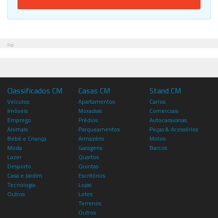
Pub
Classificados CM
Casas CM
Stand CM
Veículos
Apartamentos
Carros
Imóveis
Moradias
Comerciais
Emprego
Prédios
Autocaravanas
Animais
Parqueamentos
Peças & Acessórios
Bebé e Criança
Armazéns
Motos
Moda
Garagens
Barcos
Lazer
Quartos
Desporto
Quintas
Casa e Jardim
Escritórios
Tecnologia
Lojas
Outros
Lotes
Terrenos
Outros