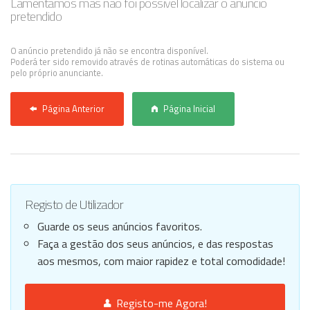
Lamentamos mas não foi possível localizar o anúncio
pretendido
Anunciar Agora
O anúncio pretendido já não se encontra disponível.
Poderá ter sido removido através de rotinas automáticas do sistema ou
pelo próprio anunciante.
Página Anterior
Página Inicial
Registo de Utilizador
Guarde os seus anúncios favoritos.
Faça a gestão dos seus anúncios, e das respostas
aos mesmos, com maior rapidez e total comodidade!
Registo-me Agora!