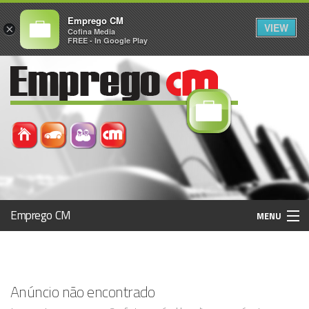
Emprego CM
VIEW
×
Cofina Media
FREE - In Google Play
Emprego CM
MENU
Histórico
Anúncio não encontrado
Registo / Login