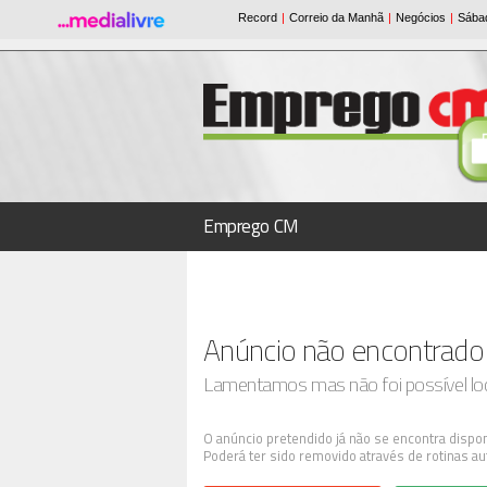
Emprego CM
Anúncio não encontrado
Lamentamos mas não foi possível loca
O anúncio pretendido já não se encontra dispon
Poderá ter sido removido através de rotinas au