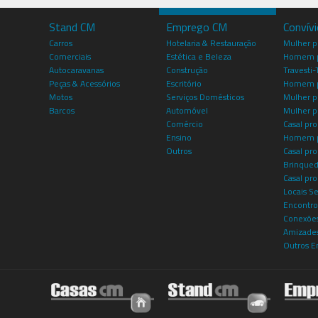
Stand CM
Emprego CM
Convív
Carros
Hotelaria & Restauração
Mulher 
Comerciais
Estética e Beleza
Homem p
Autocaravanas
Construção
Travesti-
Peças & Acessórios
Escritório
Homem 
Motos
Serviços Domésticos
Mulher p
Barcos
Automóvel
Mulher p
Comércio
Casal pro
Ensino
Homem p
Outros
Casal p
Brinqued
Casal pr
Locais S
Encontro
Conexões
Amizade
Outros E