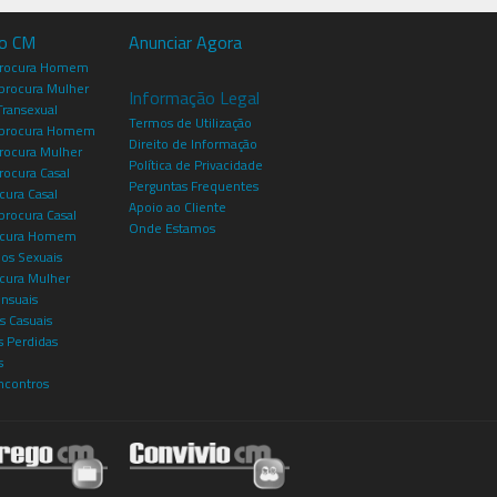
io CM
Anunciar Agora
procura Homem
rocura Mulher
Informação Legal
Transexual
Termos de Utilização
procura Homem
Direito de Informação
rocura Mulher
Política de Privacidade
rocura Casal
Perguntas Frequentes
cura Casal
Apoio ao Cliente
rocura Casal
Onde Estamos
rocura Homem
os Sexuais
ocura Mulher
ensuais
s Casuais
 Perdidas
s
ncontros