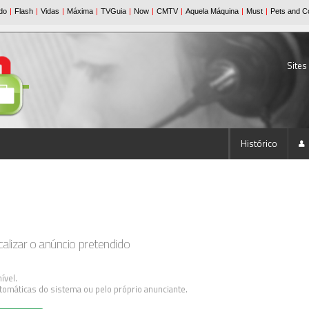
Sites
Histórico
lizar o anúncio pretendido
ível.
tomáticas do sistema ou pelo próprio anunciante.