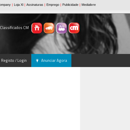
 Classificados CM
Registo / Login
Anunciar Agora