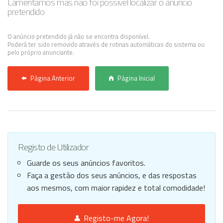
Lamentamos mas não foi possível localizar o anúncio
pretendido
Anunciar Agora
O anúncio pretendido já não se encontra disponível.
Poderá ter sido removido através de rotinas automáticas do sistema ou
pelo próprio anunciante.
Página Anterior
Página Inicial
Registo de Utilizador
Guarde os seus anúncios favoritos.
Faça a gestão dos seus anúncios, e das respostas
aos mesmos, com maior rapidez e total comodidade!
Registo-me Agora!