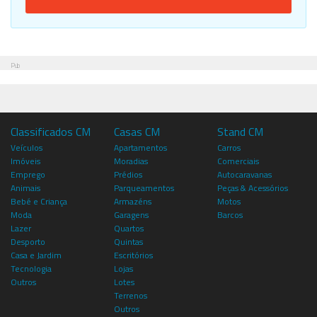
Pub
Classificados CM
Casas CM
Stand CM
Veículos
Apartamentos
Carros
Imóveis
Moradias
Comerciais
Emprego
Prédios
Autocaravanas
Animais
Parqueamentos
Peças & Acessórios
Bebé e Criança
Armazéns
Motos
Moda
Garagens
Barcos
Lazer
Quartos
Desporto
Quintas
Casa e Jardim
Escritórios
Tecnologia
Lojas
Outros
Lotes
Terrenos
Outros