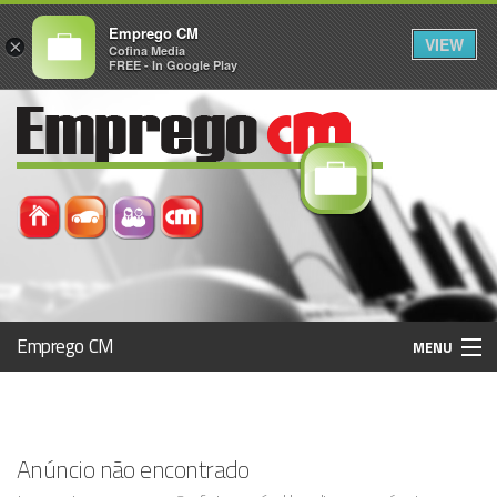
Emprego CM
VIEW
×
Cofina Media
FREE - In Google Play
Emprego CM
MENU
Histórico
Anúncio não encontrado
Registo / Login