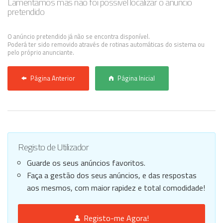
Lamentamos mas não foi possível localizar o anúncio
pretendido
Anunciar Agora
O anúncio pretendido já não se encontra disponível.
Poderá ter sido removido através de rotinas automáticas do sistema ou
pelo próprio anunciante.
Página Anterior
Página Inicial
Registo de Utilizador
Guarde os seus anúncios favoritos.
Faça a gestão dos seus anúncios, e das respostas
aos mesmos, com maior rapidez e total comodidade!
Registo-me Agora!