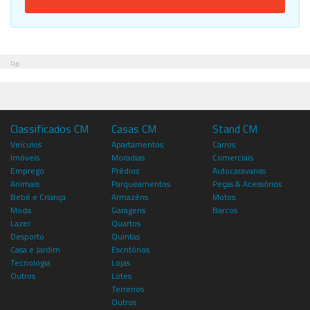
Pub
Classificados CM
Casas CM
Stand CM
Veículos
Apartamentos
Carros
Imóveis
Moradias
Comerciais
Emprego
Prédios
Autocaravanas
Animais
Parqueamentos
Peças & Acessórios
Bebé e Criança
Armazéns
Motos
Moda
Garagens
Barcos
Lazer
Quartos
Desporto
Quintas
Casa e Jardim
Escritórios
Tecnologia
Lojas
Outros
Lotes
Terrenos
Outros