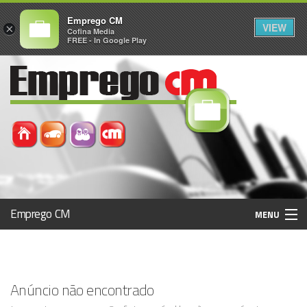
Emprego CM
VIEW
×
Cofina Media
FREE - In Google Play
Emprego CM
MENU
Histórico
Anúncio não encontrado
Registo / Login