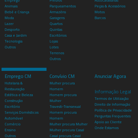
Emprego
Prédios
Autocaravanas
Animais
Parqueamentos
Peças & Acessórios
Bebé e Criança
Armazéns
Motos
Moda
Garagens
Barcos
Lazer
Quartos
Desporto
Quintas
Casa e Jardim
Escritórios
Tecnologia
Lojas
Outros
Lotes
Terrenos
Outros
Emprego CM
Convívio CM
Anunciar Agora
Hotelaria &
Mulher procura
Restauração
Homem
Informação Legal
Estética e Beleza
Homem procura
Termos de Utilização
Construção
Mulher
Direito de Informação
Escritório
Travesti-Transexual
Política de Privacidade
Serviços Domésticos
Homem procura
Perguntas Frequentes
Automóvel
Homem
Apoio ao Cliente
Comércio
Mulher procura Mulher
Onde Estamos
Ensino
Mulher procura Casal
Outros
Casal procura Casal