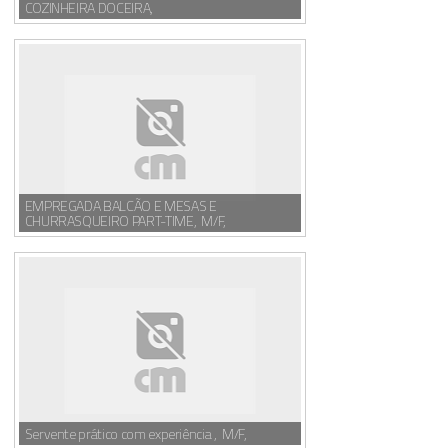
COZINHEIRA DOCEIRA,
EMPREGADA BALCÃO E MESAS E
CHURRASQUEIRO PART-TIME, M/F,
Servente prático com experiência , M/F,