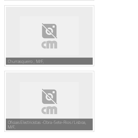
Churrasqueiro , M/F,
Oficiais Electricistas -Obra-Sete-Rios / Lisboa,
M/F,