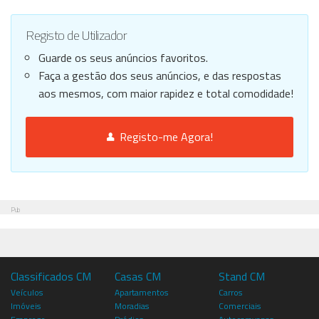
Registo de Utilizador
Guarde os seus anúncios favoritos.
Faça a gestão dos seus anúncios, e das respostas
aos mesmos, com maior rapidez e total comodidade!
Registo-me Agora!
Pub
Classificados CM
Casas CM
Stand CM
Veículos
Apartamentos
Carros
Imóveis
Moradias
Comerciais