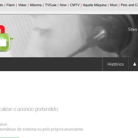
Sites
Histórico
lizar o anúncio pretendido
ível.
tomáticas do sistema ou pelo próprio anunciante.