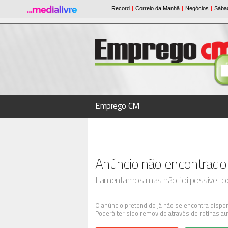
Emprego CM
Anúncio não encontrado
Lamentamos mas não foi possível loca
O anúncio pretendido já não se encontra dispon
Poderá ter sido removido através de rotinas au