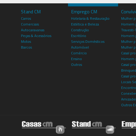
Stand CM
Emprego CM
Convív
Carros
Hotelaria & Restauração
Mulher 
Comerciais
Estética e Beleza
Homem p
Autocaravanas
Construção
Travesti-
Peças & Acessórios
Escritório
Homem 
Motos
Serviços Domésticos
Mulher p
Barcos
Automóvel
Mulher p
Comércio
Casal pro
Ensino
Homem p
Outros
Casal p
Brinqued
Casal pr
Locais S
Encontro
Conexões
Amizade
Outros E