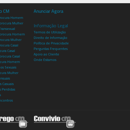
io CM
Anunciar Agora
procura Homem
rocura Mulher
Informação Legal
Transexual
Termos de Utilização
procura Homem
Direito de Informação
rocura Mulher
Política de Privacidade
rocura Casal
Perguntas Frequentes
cura Casal
Apoio ao Cliente
rocura Casal
Onde Estamos
rocura Homem
os Sexuais
ocura Mulher
ensuais
s Casuais
 Perdidas
s
ncontros