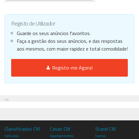
Registo de Utilizador
Guarde os seus anúncios favoritos.
Faça a gestão dos seus anúncios, e das respostas
aos mesmos, com maior rapidez e total comodidade!
Registo-me Agora!
Pub
Classificados CM
Casas CM
Stand CM
Veículos
Apartamentos
Carros