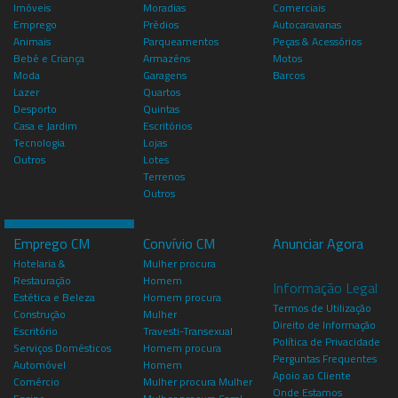
Imóveis
Moradias
Comerciais
Emprego
Prédios
Autocaravanas
Animais
Parqueamentos
Peças & Acessórios
Bebé e Criança
Armazéns
Motos
Moda
Garagens
Barcos
Lazer
Quartos
Desporto
Quintas
Casa e Jardim
Escritórios
Tecnologia
Lojas
Outros
Lotes
Terrenos
Outros
Emprego CM
Convívio CM
Anunciar Agora
Hotelaria &
Mulher procura
Restauração
Homem
Informação Legal
Estética e Beleza
Homem procura
Termos de Utilização
Construção
Mulher
Direito de Informação
Escritório
Travesti-Transexual
Política de Privacidade
Serviços Domésticos
Homem procura
Perguntas Frequentes
Automóvel
Homem
Apoio ao Cliente
Comércio
Mulher procura Mulher
Onde Estamos