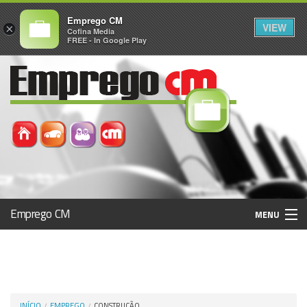
Emprego CM
VIEW
×
Cofina Media
FREE - In Google Play
Emprego CM
MENU
Histórico
Registo / Login
INÍCIO
EMPREGO
CONSTRUÇÃO