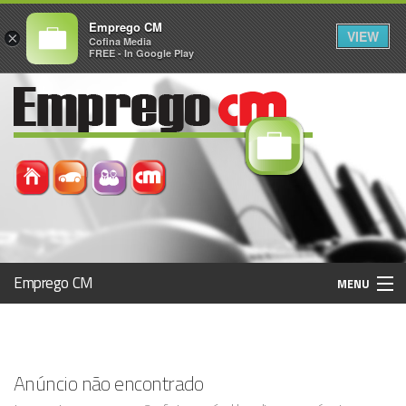
Emprego CM
VIEW
×
Cofina Media
FREE - In Google Play
Emprego CM
MENU
Histórico
Anúncio não encontrado
Registo / Login