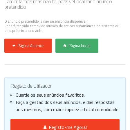
Lamentamos mas não foi possível localizar o anúncio
pretendido
Anunciar Agora
O anúncio pretendido já não se encontra disponível.
Poderá ter sido removido através de rotinas automáticas do sistema ou
pelo próprio anunciante.
Página Anterior
Página Inicial
Registo de Utilizador
Guarde os seus anúncios favoritos.
Faça a gestão dos seus anúncios, e das respostas
aos mesmos, com maior rapidez e total comodidade!
Registo-me Agora!