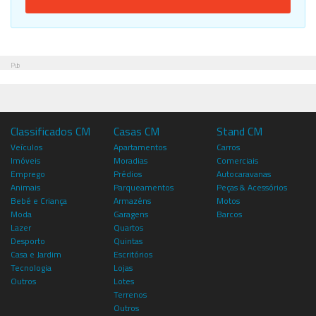
Pub
Classificados CM
Casas CM
Stand CM
Veículos
Apartamentos
Carros
Imóveis
Moradias
Comerciais
Emprego
Prédios
Autocaravanas
Animais
Parqueamentos
Peças & Acessórios
Bebé e Criança
Armazéns
Motos
Moda
Garagens
Barcos
Lazer
Quartos
Desporto
Quintas
Casa e Jardim
Escritórios
Tecnologia
Lojas
Outros
Lotes
Terrenos
Outros