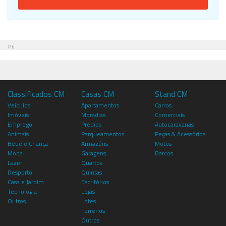
Pub
Classificados CM
Casas CM
Stand CM
Veículos
Apartamentos
Carros
Imóveis
Moradias
Comerciais
Emprego
Prédios
Autocaravanas
Animais
Parqueamentos
Peças & Acessórios
Bebé e Criança
Armazéns
Motos
Moda
Garagens
Barcos
Lazer
Quartos
Desporto
Quintas
Casa e Jardim
Escritórios
Tecnologia
Lojas
Outros
Lotes
Terrenos
Outros