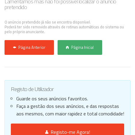
Lamentamos mas não foi possível localizar o anúncio
pretendido
Anunciar Agora
O anúncio pretendido já não se encontra disponível.
Poderá ter sido removido através de rotinas automáticas do sistema ou
pelo próprio anunciante.
Página Anterior
Página Inicial
Registo de Utilizador
Guarde os seus anúncios favoritos.
Faça a gestão dos seus anúncios, e das respostas
aos mesmos, com maior rapidez e total comodidade!
Registo-me Agora!