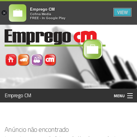
Emprego CM
VIEW
×
Cofina Media
FREE - In Google Play
Emprego CM
MENU
Histórico
Anúncio não encontrado
Registo / Login