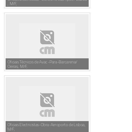
, M/F,
Oficiais Técnicos de Avac -Para-Barcarena/
Oeiras, M/F,
Oficiais Electricistas-Obra-Aeroporto de Lisboa,
M/F,