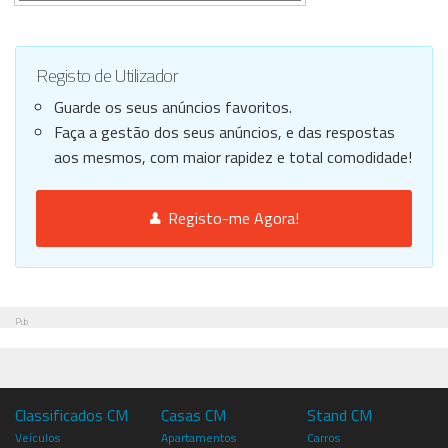
Registo de Utilizador
Guarde os seus anúncios favoritos.
Faça a gestão dos seus anúncios, e das respostas
aos mesmos, com maior rapidez e total comodidade!
Registo-me Agora!
Pub
Classificados CM
Casas CM
Stand CM
Veículos
Apartamentos
Carros