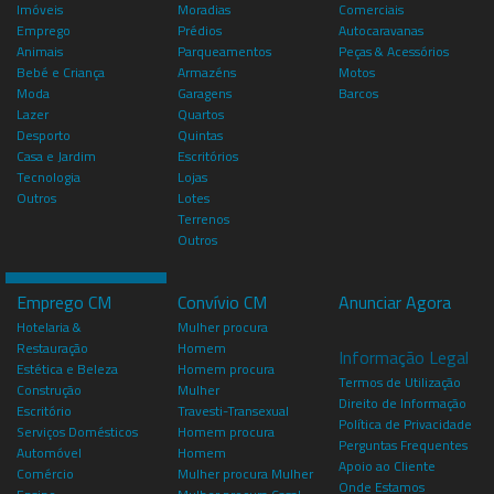
Imóveis
Moradias
Comerciais
Emprego
Prédios
Autocaravanas
Animais
Parqueamentos
Peças & Acessórios
Bebé e Criança
Armazéns
Motos
Moda
Garagens
Barcos
Lazer
Quartos
Desporto
Quintas
Casa e Jardim
Escritórios
Tecnologia
Lojas
Outros
Lotes
Terrenos
Outros
Emprego CM
Convívio CM
Anunciar Agora
Hotelaria &
Mulher procura
Restauração
Homem
Informação Legal
Estética e Beleza
Homem procura
Termos de Utilização
Construção
Mulher
Direito de Informação
Escritório
Travesti-Transexual
Política de Privacidade
Serviços Domésticos
Homem procura
Perguntas Frequentes
Automóvel
Homem
Apoio ao Cliente
Comércio
Mulher procura Mulher
Onde Estamos