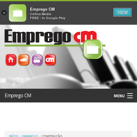
Emprego CM
VIEW
×
Cofina Media
FREE - In Google Play
Emprego CM
MENU
Histórico
Registo / Login
INÍCIO
EMPREGO
CONSTRUÇÃO