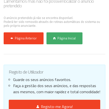
Lamentamos mas não foi possível localizar o anúncio
pretendido
Anunciar Agora
O anúncio pretendido já não se encontra disponível.
Poderá ter sido removido através de rotinas automáticas do sistema ou
pelo próprio anunciante.
Página Anterior
Página Inicial
Registo de Utilizador
Guarde os seus anúncios favoritos.
Faça a gestão dos seus anúncios, e das respostas
aos mesmos, com maior rapidez e total comodidade!
Registo-me Agora!