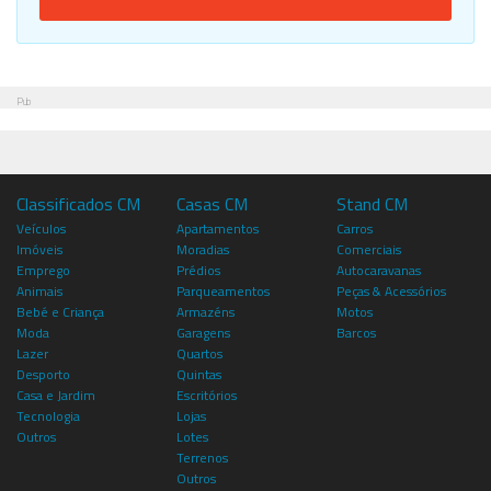
Pub
Classificados CM
Casas CM
Stand CM
Veículos
Apartamentos
Carros
Imóveis
Moradias
Comerciais
Emprego
Prédios
Autocaravanas
Animais
Parqueamentos
Peças & Acessórios
Bebé e Criança
Armazéns
Motos
Moda
Garagens
Barcos
Lazer
Quartos
Desporto
Quintas
Casa e Jardim
Escritórios
Tecnologia
Lojas
Outros
Lotes
Terrenos
Outros