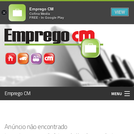
Emprego CM
VIEW
×
Cofina Media
FREE - In Google Play
Emprego CM
MENU
Histórico
Anúncio não encontrado
Registo / Login