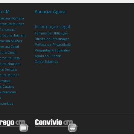
io CM
Anunciar Agora
procura Homem
rocura Mulher
Informação Legal
Transexual
Termos de Utilização
procura Homem
Direito de Informação
rocura Mulher
Política de Privacidade
rocura Casal
Perguntas Frequentes
cura Casal
Apoio ao Cliente
rocura Casal
Onde Estamos
rocura Homem
os Sexuais
ocura Mulher
ensuais
s Casuais
 Perdidas
s
ncontros