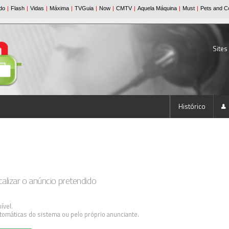
Sites
Histórico
lizar o anúncio pretendido
ível.
tomáticas do sistema ou pelo próprio anunciante.