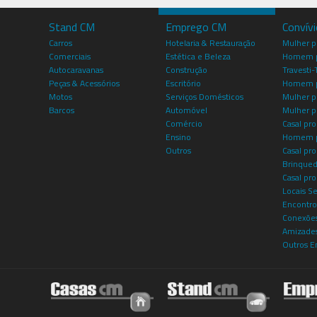
Stand CM
Emprego CM
Convív
Carros
Hotelaria & Restauração
Mulher 
Comerciais
Estética e Beleza
Homem p
Autocaravanas
Construção
Travesti-
Peças & Acessórios
Escritório
Homem 
Motos
Serviços Domésticos
Mulher p
Barcos
Automóvel
Mulher p
Comércio
Casal pro
Ensino
Homem p
Outros
Casal p
Brinqued
Casal pr
Locais S
Encontro
Conexões
Amizade
Outros E