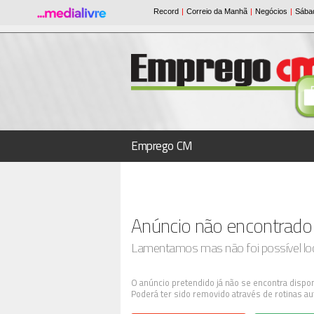
Emprego CM
Anúncio não encontrado
Lamentamos mas não foi possível loca
O anúncio pretendido já não se encontra dispon
Poderá ter sido removido através de rotinas au