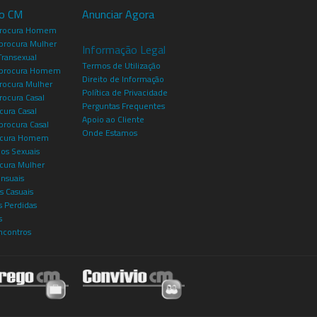
io CM
Anunciar Agora
procura Homem
rocura Mulher
Informação Legal
Transexual
Termos de Utilização
procura Homem
Direito de Informação
rocura Mulher
Política de Privacidade
rocura Casal
Perguntas Frequentes
cura Casal
Apoio ao Cliente
rocura Casal
Onde Estamos
rocura Homem
os Sexuais
ocura Mulher
ensuais
s Casuais
 Perdidas
s
ncontros