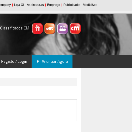
 Classificados CM
Registo / Login
Anunciar Agora