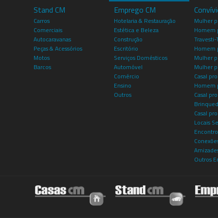
Stand CM
Emprego CM
Convív
Carros
Hotelaria & Restauração
Mulher 
Comerciais
Estética e Beleza
Homem p
Autocaravanas
Construção
Travesti-
Peças & Acessórios
Escritório
Homem 
Motos
Serviços Domésticos
Mulher p
Barcos
Automóvel
Mulher p
Comércio
Casal pro
Ensino
Homem p
Outros
Casal p
Brinqued
Casal pr
Locais S
Encontro
Conexões
Amizade
Outros E