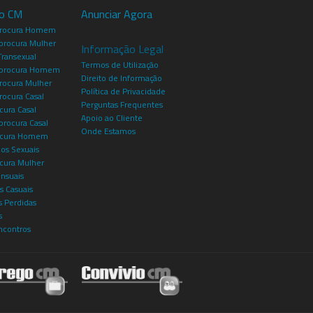
io CM
Anunciar Agora
procura Homem
rocura Mulher
Informação Legal
Transexual
Termos de Utilização
procura Homem
Direito de Informação
rocura Mulher
Política de Privacidade
rocura Casal
Perguntas Frequentes
cura Casal
Apoio ao Cliente
rocura Casal
Onde Estamos
rocura Homem
os Sexuais
ocura Mulher
ensuais
s Casuais
 Perdidas
s
ncontros