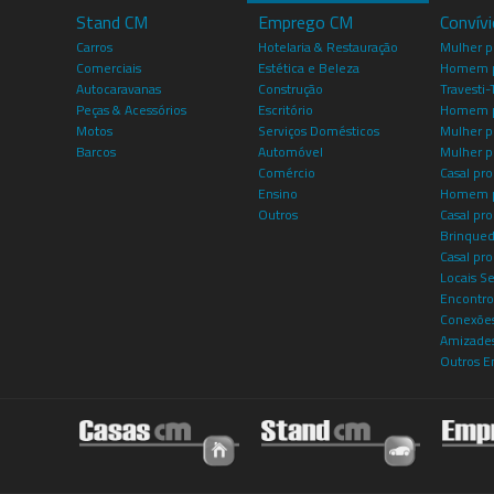
Stand CM
Emprego CM
Convív
Carros
Hotelaria & Restauração
Mulher 
Comerciais
Estética e Beleza
Homem p
Autocaravanas
Construção
Travesti-
Peças & Acessórios
Escritório
Homem 
Motos
Serviços Domésticos
Mulher p
Barcos
Automóvel
Mulher p
Comércio
Casal pro
Ensino
Homem p
Outros
Casal p
Brinqued
Casal pr
Locais S
Encontro
Conexões
Amizade
Outros E