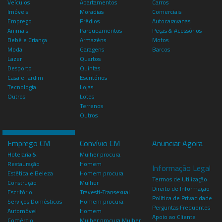
Veículos
Apartamentos
Carros
Imóveis
Moradias
Comerciais
Emprego
Prédios
Autocaravanas
Animais
Parqueamentos
Peças & Acessórios
Bebé e Criança
Armazéns
Motos
Moda
Garagens
Barcos
Lazer
Quartos
Desporto
Quintas
Casa e Jardim
Escritórios
Tecnologia
Lojas
Outros
Lotes
Terrenos
Outros
Emprego CM
Convívio CM
Anunciar Agora
Hotelaria &
Mulher procura
Restauração
Homem
Informação Legal
Estética e Beleza
Homem procura
Termos de Utilização
Construção
Mulher
Direito de Informação
Escritório
Travesti-Transexual
Política de Privacidade
Serviços Domésticos
Homem procura
Perguntas Frequentes
Automóvel
Homem
Apoio ao Cliente
Comércio
Mulher procura Mulher