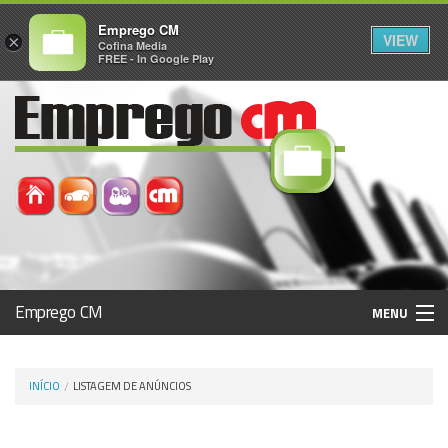
Emprego CM
VIEW
×
Cofina Media
FREE - In Google Play
Emprego CM
MENU
Histórico
INÍCIO
LISTAGEM DE ANÚNCIOS
Registo / Login