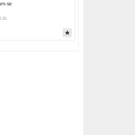
sam-se
 Lda