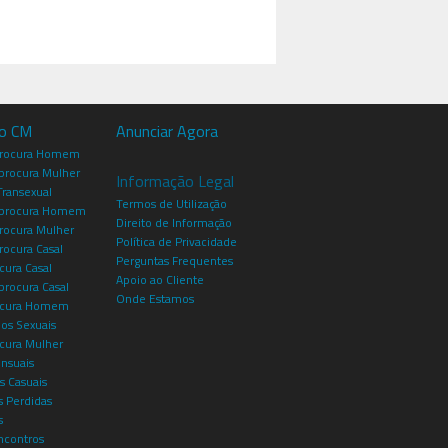
io CM
Anunciar Agora
procura Homem
rocura Mulher
Informação Legal
Transexual
Termos de Utilização
procura Homem
Direito de Informação
rocura Mulher
Política de Privacidade
rocura Casal
Perguntas Frequentes
cura Casal
Apoio ao Cliente
rocura Casal
Onde Estamos
rocura Homem
os Sexuais
ocura Mulher
ensuais
s Casuais
 Perdidas
s
ncontros