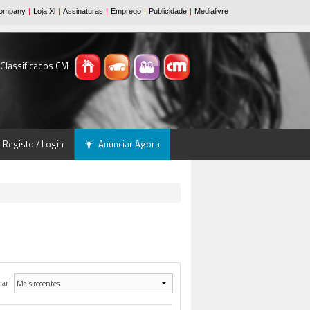
 Classificados CM
Registo / Login
Anunciar Agora
nar