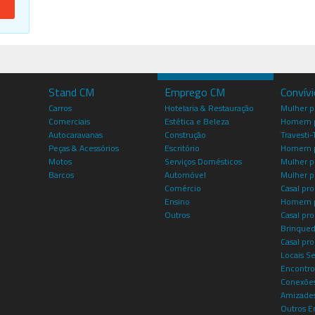
Stand CM
Emprego CM
Convív
Carros
Hotelaria & Restauração
Mulher 
Comerciais
Estética e Beleza
Homem p
Autocaravanas
Construção
Travesti-
Peças & Acessórios
Escritório
Homem 
Motos
Serviços Domésticos
Mulher p
Barcos
Automóvel
Mulher p
Comércio
Casal pro
Ensino
Homem p
Outros
Casal p
Brinqued
Casal pr
Locais S
Encontro
Conexões
Amizade
Outros E