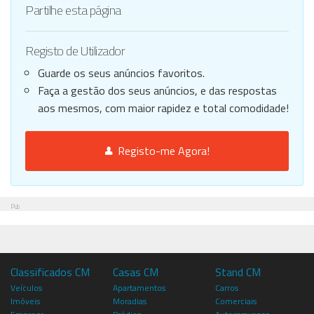
Partilhe esta página
Registo de Utilizador
Guarde os seus anúncios favoritos.
Faça a gestão dos seus anúncios, e das respostas
aos mesmos, com maior rapidez e total comodidade!
Registo-me Agora!
Pub
Classificados CM
Casas CM
Stand CM
Veículos
Apartamentos
Carros
Imóveis
Moradias
Comerciais