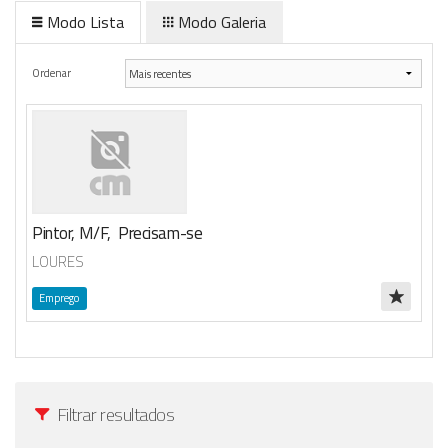
Modo Lista
Modo Galeria
Anunciar Agora
Ordenar
Pintor, M/F, Precisam-se
LOURES
Emprego
Filtrar resultados