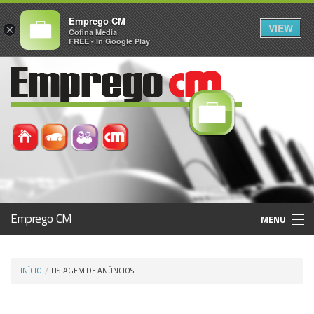
Emprego CM
VIEW
×
Cofina Media
FREE - In Google Play
Emprego CM
MENU
Histórico
INÍCIO
LISTAGEM DE ANÚNCIOS
Registo / Login