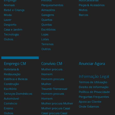
Emprego
Prédios
Autocaravanas
Animais
Parqueamentos
Peças & Acessórios
Bebé e Criança
Armazéns
Motos
Moda
Garagens
Barcos
Lazer
Quartos
Desporto
Quintas
Casa e Jardim
Escritórios
Tecnologia
Lojas
Outros
Lotes
Terrenos
Outros
Emprego CM
Convívio CM
Anunciar Agora
Hotelaria &
Mulher procura
Restauração
Homem
Informação Legal
Estética e Beleza
Homem procura
Termos de Utilização
Construção
Mulher
Direito de Informação
Escritório
Travesti-Transexual
Política de Privacidade
Serviços Domésticos
Homem procura
Perguntas Frequentes
Automóvel
Homem
Apoio ao Cliente
Comércio
Mulher procura Mulher
Onde Estamos
Ensino
Mulher procura Casal
Outros
Casal procura Casal