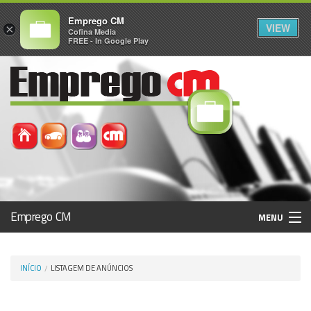
Emprego CM
VIEW
×
Cofina Media
FREE - In Google Play
Emprego CM
MENU
Histórico
INÍCIO
LISTAGEM DE ANÚNCIOS
Registo / Login