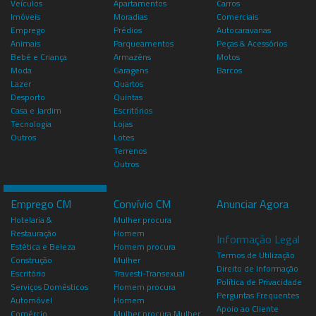
Veículos
Apartamentos
Carros
Imóveis
Moradias
Comerciais
Emprego
Prédios
Autocaravanas
Animais
Parqueamentos
Peças & Acessórios
Bebé e Criança
Armazéns
Motos
Moda
Garagens
Barcos
Lazer
Quartos
Desporto
Quintas
Casa e Jardim
Escritórios
Tecnologia
Lojas
Outros
Lotes
Terrenos
Outros
Emprego CM
Convívio CM
Anunciar Agora
Hotelaria &
Mulher procura
Restauração
Homem
Informação Legal
Estética e Beleza
Homem procura
Termos de Utilização
Construção
Mulher
Direito de Informação
Escritório
Travesti-Transexual
Política de Privacidade
Serviços Domésticos
Homem procura
Perguntas Frequentes
Automóvel
Homem
Apoio ao Cliente
Comércio
Mulher procura Mulher