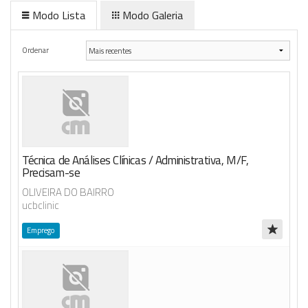
Modo Lista
Modo Galeria
Anunciar Agora
Ordenar
Técnica de Análises Clínicas / Administrativa, M/F,
Precisam-se
OLIVEIRA DO BAIRRO
ucbclinic
Emprego