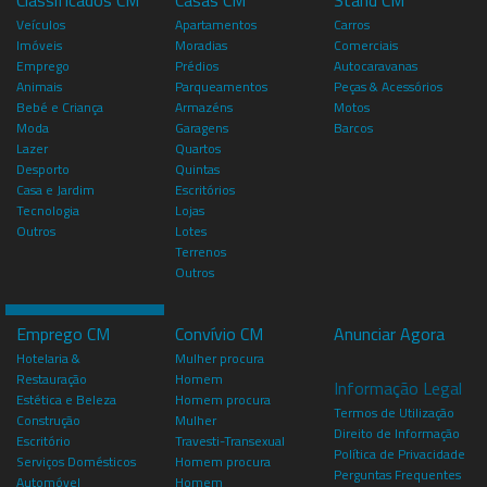
Classificados CM
Casas CM
Stand CM
Veículos
Apartamentos
Carros
Imóveis
Moradias
Comerciais
Emprego
Prédios
Autocaravanas
Animais
Parqueamentos
Peças & Acessórios
Bebé e Criança
Armazéns
Motos
Moda
Garagens
Barcos
Lazer
Quartos
Desporto
Quintas
Casa e Jardim
Escritórios
Tecnologia
Lojas
Outros
Lotes
Terrenos
Outros
Emprego CM
Convívio CM
Anunciar Agora
Hotelaria &
Mulher procura
Restauração
Homem
Informação Legal
Estética e Beleza
Homem procura
Termos de Utilização
Construção
Mulher
Direito de Informação
Escritório
Travesti-Transexual
Política de Privacidade
Serviços Domésticos
Homem procura
Perguntas Frequentes
Automóvel
Homem