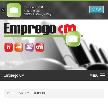
Emprego CM
VIEW
×
Cofina Media
FREE - In Google Play
Emprego CM
MENU
Histórico
INÍCIO
LISTAGEM DE ANÚNCIOS
Registo / Login